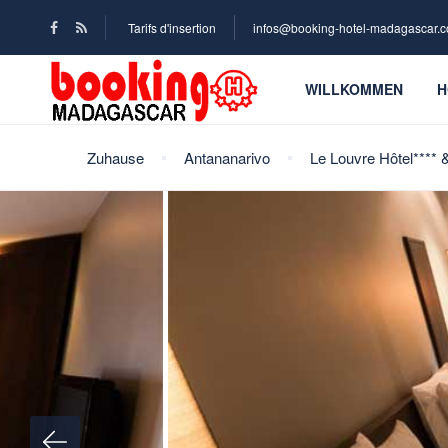
Tarifs d'insertion
infos@booking-hotel-madagascar.
WILLKOMMEN
H
Zuhause
Antananarivo
Le Louvre Hôtel**** 