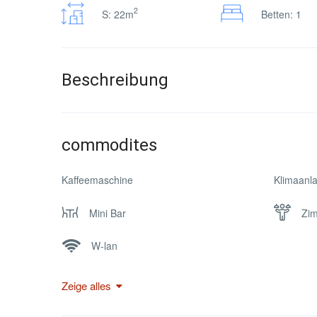
2
S: 22m
Betten: 1
Beschreibung
commodites
Kaffeemaschine
Klimaanl
Mini Bar
Zim
W-lan
Zeige alles