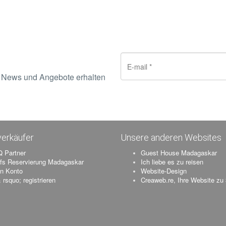
e News und Angebote erhalten
erkäufer
Unsere anderen Websites
 Partner
Guest House Madagaskar
ifs Reservierung Madagaskar
Ich liebe es zu reisen
n Konto
Website-Design
 rsquo; registrieren
Creaweb.re, Ihre Website zu