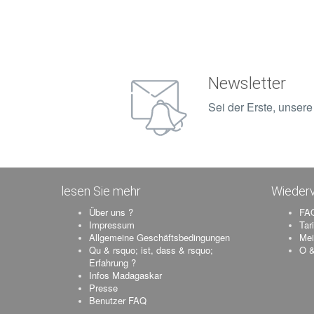
Newsletter
Sei der Erste, unser
lesen Sie mehr
Wiederv
Über uns ?
FAQ
Impressum
Tar
Allgemeine Geschäftsbedingungen
Mei
Qu & rsquo; ist, dass & rsquo;
O &
Erfahrung ?
Infos Madagaskar
Presse
Benutzer FAQ