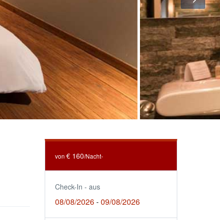
€ 160
von
/Nacht-
Check-In - aus
08/08/2026
09/08/2026
-