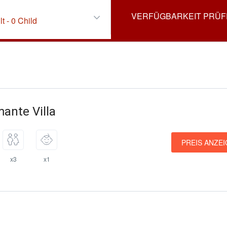
lt
-
0 Child
ante Villa
PREIS ANZE
x3
x1