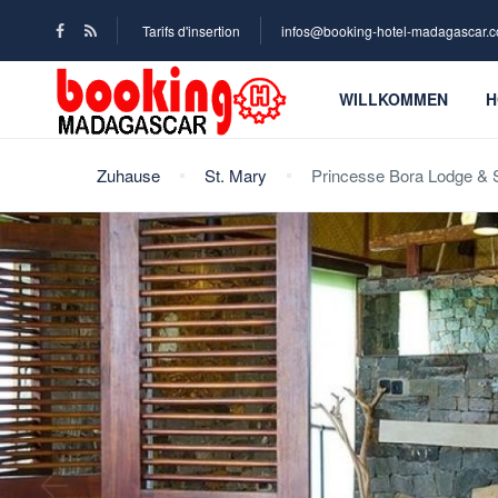
Tarifs d'insertion
infos@booking-hotel-madagascar.
WILLKOMMEN
H
Zuhause
St. Mary
Princesse Bora Lodge & 