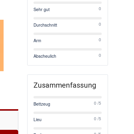
0
Sehr gut
0
Durchschnitt
0
Arm
0
Abscheulich
Zusammenfassung
0 /5
Bettzeug
0 /5
Lieu
0 /5