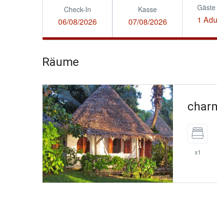
Gäste
Check-In
Kasse
1 Adu
06/08/2026
07/08/2026
Räume
charm
x1