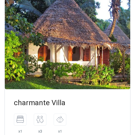
charmante Villa
x1
x3
x1