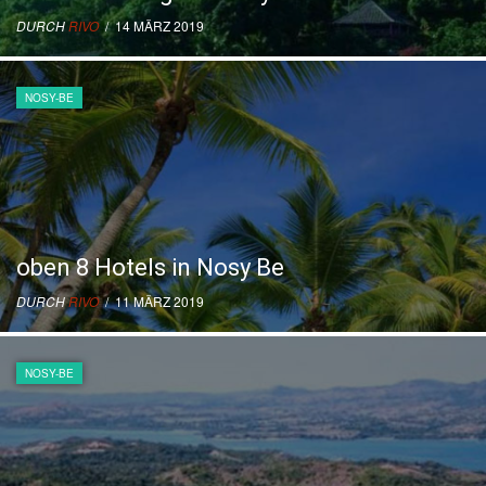
DURCH
RIVO
/ 14 MÄRZ 2019
NOSY-BE
oben 8 Hotels in Nosy Be
DURCH
RIVO
/ 11 MÄRZ 2019
NOSY-BE