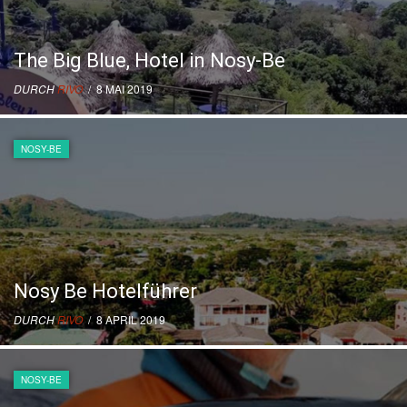
The Big Blue, Hotel in Nosy-Be
DURCH
RIVO
/ 8 MAI 2019
NOSY-BE
Nosy Be Hotelführer
DURCH
RIVO
/ 8 APRIL 2019
NOSY-BE