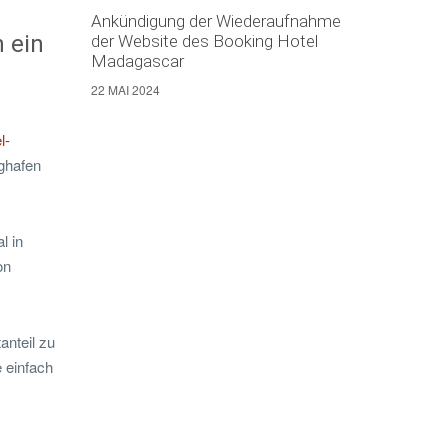
Ankündigung der Wiederaufnahme
 ein
der Website des Booking Hotel
Madagascar
22 MAI 2024
l-
ghafen
l in
on
anteil zu
e einfach