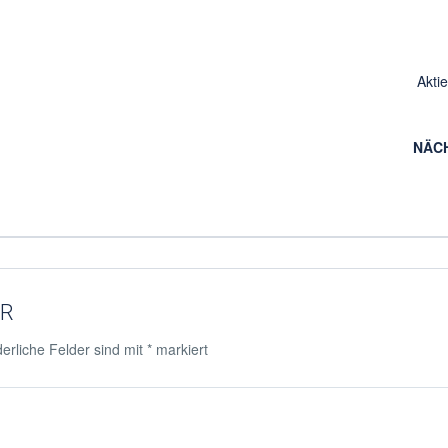
Akti
NÄC
AR
erliche Felder sind mit
*
markiert