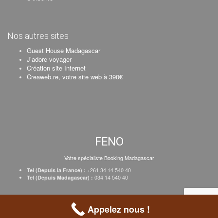
Nos autres sites
Guest House Madagascar
J’adore voyager
Création site Internet
Creaweb.re, votre site web à 390€
FENO
Votre spécialiste Booking Madagascar
+261 34 14 540 40
Tel (Depuis la France) :
034 14 540 40
Tel (Depuis Madagascar) :
Création Creaweb
–
Inscrire votre établissement
–
Tarifs
–
Mentions Légales
Appelez nous !