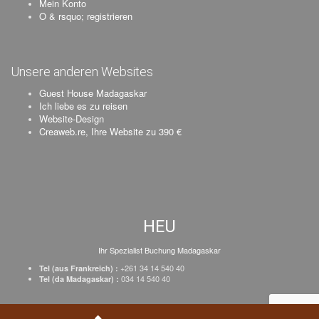
Mein Konto
O & rsquo; registrieren
Unsere anderen Websites
Guest House Madagaskar
Ich liebe es zu reisen
Website-Design
Creaweb.re, Ihre Website zu 390 €
HEU
Ihr Spezialist Buchung Madagaskar
+261 34 14 540 40
Tel (aus Frankreich) :
034 14 540 40
Tel (da Madagaskar) :
Schöpfung Creaweb
–
Registrieren Sie Ihr Unternehmen
–
Preise
–
Impressum