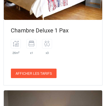
Chambre Deluxe 1 Pax
2
26m
x1
x3
AFFICHER LES TARIFS