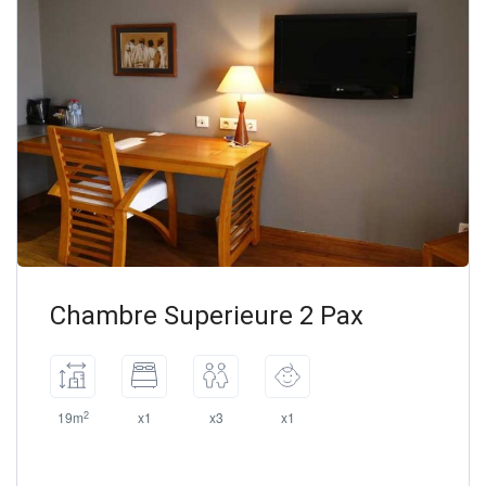
Chambre Superieure 2 Pax
2
19m
x1
x3
x1