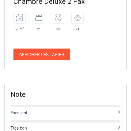
Chambre Deluxe 2 Pax
2
26m
x1
x3
x1
AFFICHER LES TARIFS
Note
0
Excellent
0
Très bon