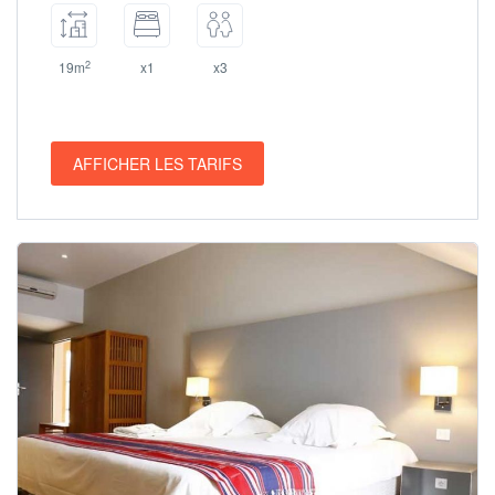
2
19m
x1
x3
AFFICHER LES TARIFS