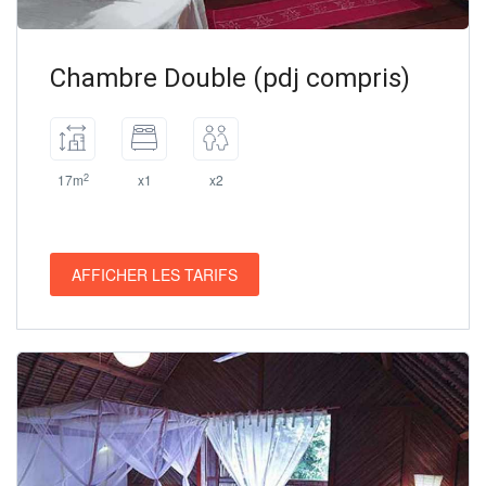
Chambre Double (pdj compris)
2
17m
x1
x2
AFFICHER LES TARIFS