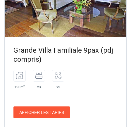
Grande Villa Familiale 9pax (pdj
compris)
2
120m
x3
x9
AFFICHER LES TARIFS