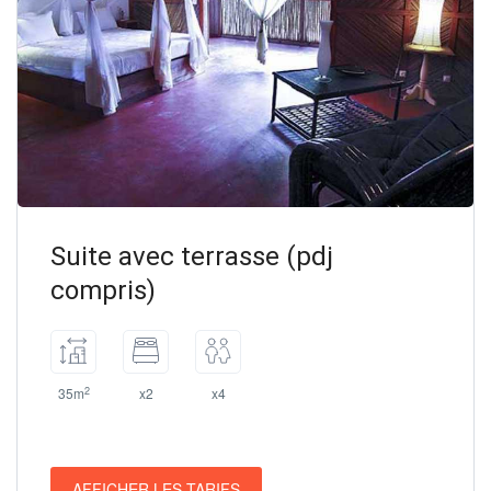
Suite avec terrasse (pdj
compris)
2
35m
x2
x4
AFFICHER LES TARIFS