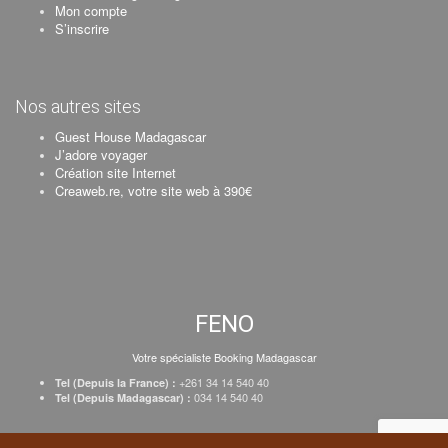
Mon compte
S’inscrire
Nos autres sites
Guest House Madagascar
J’adore voyager
Création site Internet
Creaweb.re, votre site web à 390€
FENO
Votre spécialiste Booking Madagascar
+261 34 14 540 40
Tel (Depuis la France) :
034 14 540 40
Tel (Depuis Madagascar) :
Création Creaweb
–
Inscrire votre établissement
–
Tarifs
–
Mentions Légales