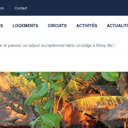
com
Contact
LS
LOGEMENTS
CIRCUITS
ACTIVITÉS
ACTUALIT
et passez un séjour exceptionnel dans un lodge à Nosy-Be !