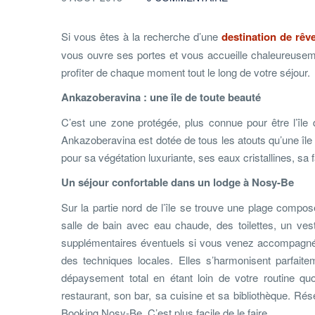
Si vous êtes à la recherche d’une
destination de rêv
vous ouvre ses portes et vous accueille chaleureusem
profiter de chaque moment tout le long de votre séjour.
Ankazoberavina : une île de toute beauté
C’est une zone protégée, plus connue pour être l’île
Ankazoberavina est dotée de tous les atouts qu’une île p
pour sa végétation luxuriante, ses eaux cristallines, sa
Un séjour confortable dans un lodge à Nosy-Be
Sur la partie nord de l’île se trouve une plage com
salle de bain avec eau chaude, des toilettes, un vest
supplémentaires éventuels si vous venez accompagnés
des techniques locales. Elles s’harmonisent parfai
dépaysement total en étant loin de votre routine quot
restaurant, son bar, sa cuisine et sa bibliothèque. R
Booking Nosy-Be. C’est plus facile de le faire.