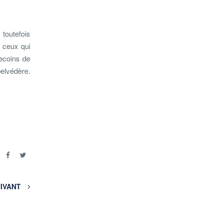
toutefois
 ceux qui
recoins de
belvédère.
r
IVANT