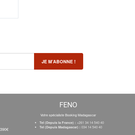
FENO
Votre spécialiste Booking Madagascar
+261 34 14 540 40
Tel (Depuis la France) :
034 14 540 40
Tel (Depuis Madagascar) :
 390€