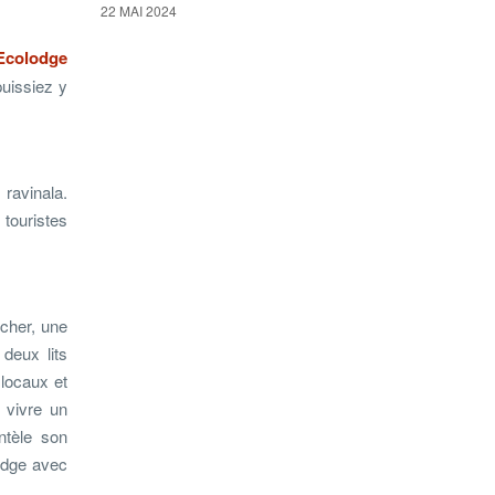
22 MAI 2024
Ecolodge
uissiez y
ravinala.
 touristes
cher, une
 deux lits
locaux et
 vivre un
ntèle son
odge avec