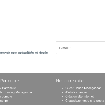
cevoir nos actualités et deals
Partenaire
Nos autres sites
 Partenaire
Guest House Madagascar
ifs Booking Madagascar
J’adore voyager
n compte
Création site Internet
nscrire
Creaweb.re, votre site web à