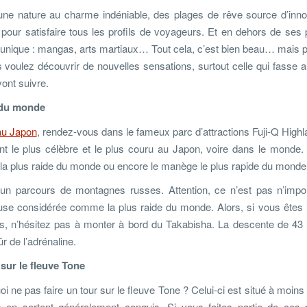
 une nature au charme indéniable, des plages de rêve source d’inn
s pour satisfaire tous les profils de voyageurs. Et en dehors de se
re unique : mangas, arts martiaux… Tout cela, c’est bien beau… mais
s voulez découvrir de nouvelles sensations, surtout celle qui fasse
vont suivre.
e du monde
au Japon
, rendez-vous dans le fameux parc d’attractions Fuji-Q Highl
t le plus célèbre et le plus couru au Japon, voire dans le monde. 
la plus raide du monde ou encore le manège le plus rapide du monde
 un parcours de montagnes russes. Attention, ce n’est pas n’impor
use considérée comme la plus raide du monde. Alors, si vous êtes 
rtes, n’hésitez pas à monter à bord du Takabisha. La descente de 4
 de l’adrénaline.
sur le fleuve Tone
 ne pas faire un tour sur le fleuve Tone ? Celui-ci est situé à moins
en sortent généralement conquis. Si vous faites partie de ces p