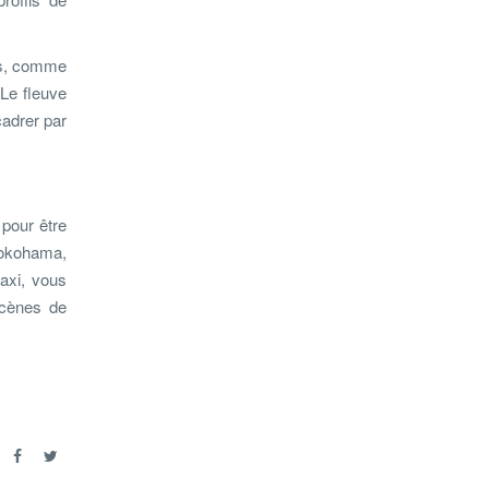
es, comme
Le fleuve
cadrer par
 pour être
Yokohama,
axi, vous
scènes de
r