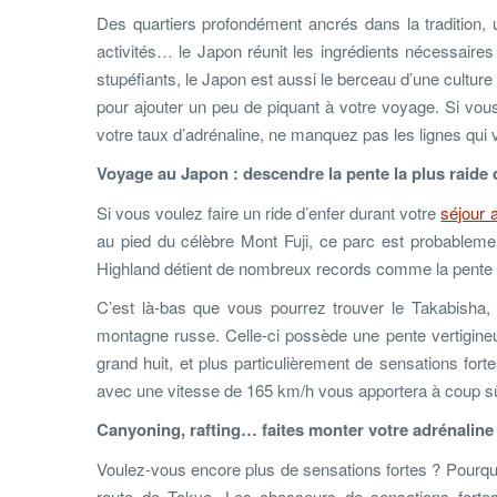
Des quartiers profondément ancrés dans la tradition,
activités… le Japon réunit les ingrédients nécessaire
stupéfiants, le Japon est aussi le berceau d’une cultu
pour ajouter un peu de piquant à votre voyage. Si vou
votre taux d’adrénaline, ne manquez pas les lignes qui 
Voyage au Japon : descendre la pente la plus raid
Si vous voulez faire un ride d’enfer durant votre
séjour 
au pied du célèbre Mont Fuji, ce parc est probablemen
Highland détient de nombreux records comme la pente 
C’est là-bas que vous pourrez trouver le Takabisha,
montagne russe. Celle-ci possède une pente vertigine
grand huit, et plus particulièrement de sensations fo
avec une vitesse de 165 km/h vous apportera à coup sûr
Canyoning, rafting… faites monter votre adrénaline 
Voulez-vous encore plus de sensations fortes ? Pourquoi
route de Tokyo. Les chasseurs de sensations fortes 