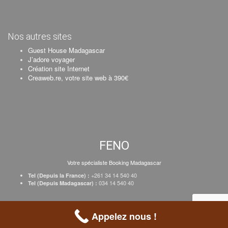
Nos autres sites
Guest House Madagascar
J’adore voyager
Création site Internet
Creaweb.re, votre site web à 390€
FENO
Votre spécialiste Booking Madagascar
+261 34 14 540 40
Tel (Depuis la France) :
034 14 540 40
Tel (Depuis Madagascar) :
Création Creaweb
–
Inscrire votre établissement
–
Tarifs
–
Mentions Légales
Appelez nous !