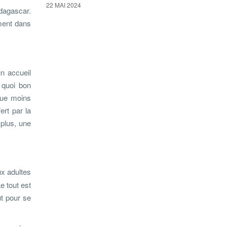
22 MAI 2024
dagascar.
ment dans
n accueil
 quoi bon
que moins
ert par la
 plus, une
x adultes
e tout est
ut pour se