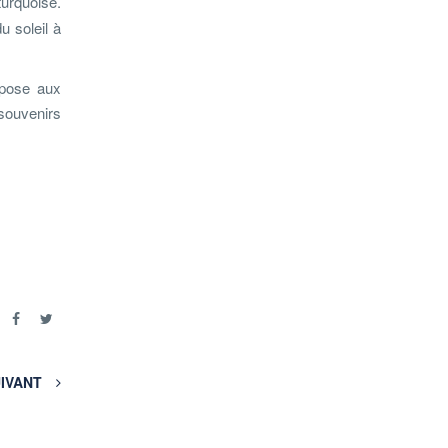
turquoise.
u soleil à
opose aux
 souvenirs
r
IVANT