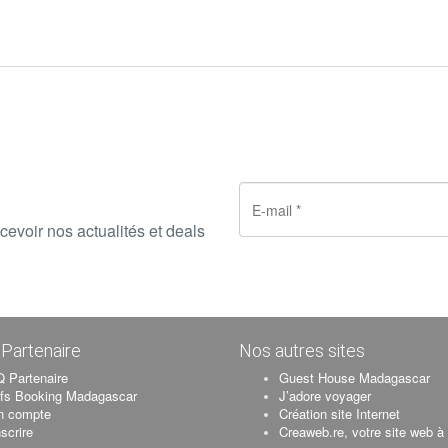
cevoir nos actualités et deals
Partenaire
Nos autres sites
 Partenaire
Guest House Madagascar
ifs Booking Madagascar
J’adore voyager
n compte
Création site Internet
nscrire
Creaweb.re, votre site web à