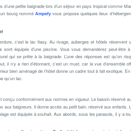
s d’une petite baignade lors d’un séjour en pays tropical comme Ma
1, un bourg nommé
Ampefy
vous propose quelques lieux d’héberge
el
ure, c’est le lac Itasy. Au rivage, auberges et hôtels réservent u
ins sont équipés d’une piscine. Vous vous demanderez peut-être à
urel qui se prête à la baignade. L’une des réponses est qu’on ris
t, il n’y a rien d’étonnant, c’est un must, car la vue d’ensemble off
térieur bien aménagé de l’hôtel donne un cadre tout à fait exotique. En
e qu’un lac.
st conçu conformément aux normes en vigueur. Le bassin réservé au
aux baigneurs. Il donne accès au petit bain, réservé aux enfants. L
plage est équipée à souhait. Aux abords, sous les parasols, il y a to