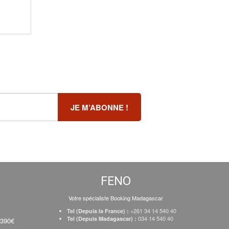
FENO
Votre spécialiste Booking Madagascar
+261 34 14 540 40
Tel (Depuis la France) :
034 14 540 40
Tel (Depuis Madagascar) :
 390€