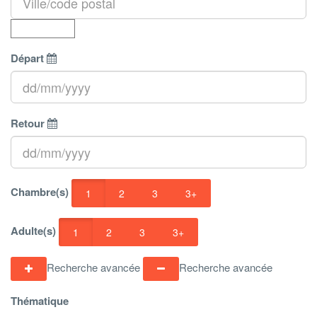
Départ
Retour
Chambre(s)
1
2
3
3+
Adulte(s)
1
2
3
3+
Recherche avancée
Recherche avancée
Thématique