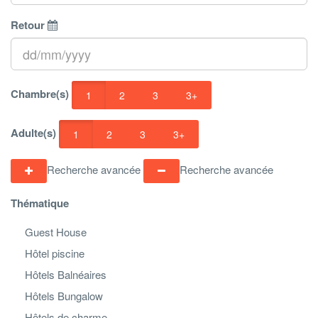
Retour
Chambre(s)
1
2
3
3+
Adulte(s)
1
2
3
3+
Recherche avancée
Recherche avancée
Thématique
Guest House
Hôtel piscine
Hôtels Balnéaires
Hôtels Bungalow
Hôtels de charme