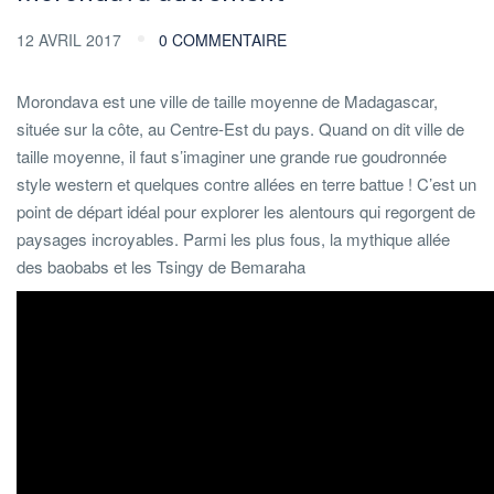
12 AVRIL 2017
0 COMMENTAIRE
Morondava est une ville de taille moyenne de Madagascar,
située sur la côte, au Centre-Est du pays. Quand on dit ville de
taille moyenne, il faut s’imaginer une grande rue goudronnée
style western et quelques contre allées en terre battue ! C’est un
point de départ idéal pour explorer les alentours qui regorgent de
paysages incroyables. Parmi les plus fous, la mythique allée
des baobabs et les Tsingy de Bemaraha