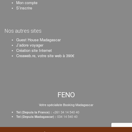
Mon compte
S’inscrire
Nos autres sites
Guest House Madagascar
J’adore voyager
Création site Internet
Creaweb.re, votre site web à 390€
FENO
Votre spécialiste Booking Madagascar
+261 34 14 540 40
Tel (Depuis la France) :
034 14 540 40
Tel (Depuis Madagascar) :
Création Creaweb
–
Inscrire votre établissement
–
Tarifs
–
Mentions Légales