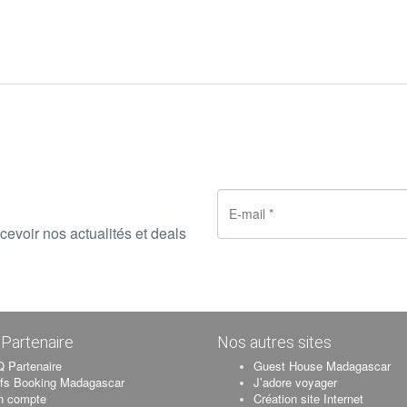
cevoir nos actualités et deals
Partenaire
Nos autres sites
 Partenaire
Guest House Madagascar
ifs Booking Madagascar
J’adore voyager
n compte
Création site Internet