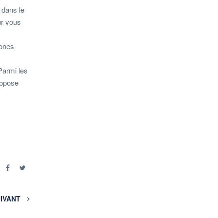
 dans le
ur vous
zones
Parmi les
propose
r
IVANT