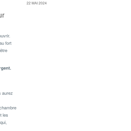
22 MAI 2024
ur
uvrir.
au fort
être
rgent.
s aurez
a chambre
t les
qui,