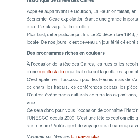
Historique de la fête des Cafres
Appelée auparavant île Bourbon, La Réunion faisait, en 
économie. Cette exploitation étant d’une grande impor
cher. L’esclavage fut la solution.
Plus tard, cette pratique prit fin. Le 20 décembre 1848, 
locale. De nos jours, c’est devenu un jour férié célébré a
Des programmes riches en couleurs
À l’occasion de la fête des Cafres, les rues et les reco
d’une
manifestation
musicale durant laquelle les spectat
C’est également l’occasion pour les Réunionnais de s
de chars, les kabars, les conférences-débats, les pièc
D’autres événements culturels comme les expositions, les
vous.
Ce sera donc pour vous l’occasion de connaître l’histoi
l’UNESCO depuis 2009. C’est une fête exceptionnelle qu’
sur mesure ! Votre agent de voyage aura beaucoup à 
Voyages sur Mesure.
En savoir plus