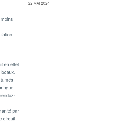
22 MAI 2024
e moins
ulation
t en effet
 locaux.
ostumés
oringue.
 rendez-
manité par
 circuit