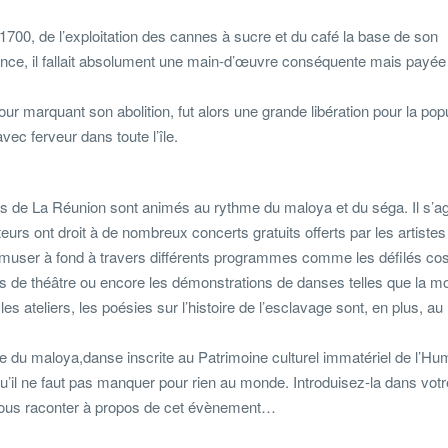
1700, de l’exploitation des cannes à sucre et du café la base de son
tance, il fallait absolument une main-d’œuvre conséquente mais payé
jour marquant son abolition, fut alors une grande libération pour la pop
vec ferveur dans toute l’île.
ins de La Réunion sont animés au rythme du maloya et du séga. Il s’agi
eurs ont droit à de nombreux concerts gratuits offerts par les artistes
’amuser à fond à travers différents programmes comme les défilés c
es de théâtre ou encore les démonstrations de danses telles que la m
 ateliers, les poésies sur l’histoire de l’esclavage sont, en plus, au
re du maloya,danse inscrite au Patrimoine culturel immatériel de l’Hu
il ne faut pas manquer pour rien au monde. Introduisez-la dans votre
vous raconter à propos de cet évènement…