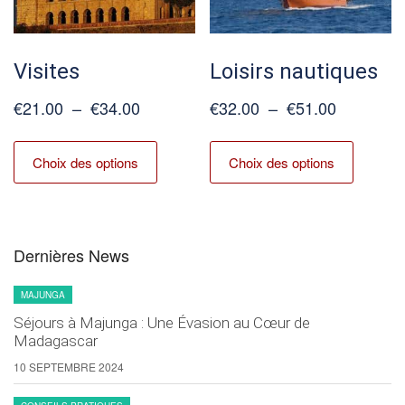
la
la
page
page
du
du
Visites
Loisirs nautiques
produit
produit
Plage
Plage
€
21.00
–
€
34.00
€
32.00
–
€
51.00
de
de
Ce
Ce
prix :
prix :
produit
produit
Choix des options
Choix des options
€21.00
€32.00
a
a
à
à
plusieurs
plusieur
€34.00
€51.00
variations.
variation
Les
Les
Dernières News
options
options
peuvent
peuvent
MAJUNGA
être
être
Séjours à Majunga : Une Évasion au Cœur de
Madagascar
choisies
choisies
sur
sur
10 SEPTEMBRE 2024
la
la