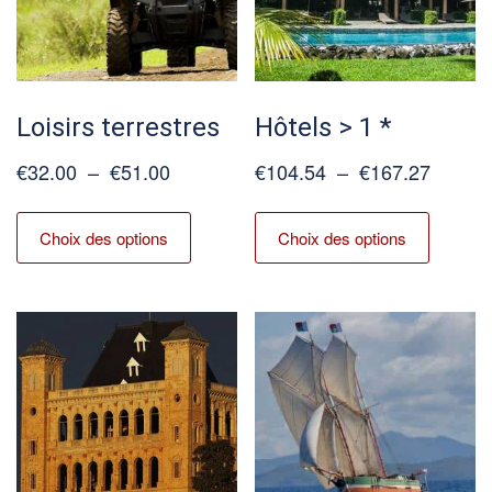
Loisirs terrestres
Hôtels > 1 *
Plage
Plage
€
32.00
–
€
51.00
€
104.54
–
€
167.27
de
de
Ce
Ce
prix :
prix :
produit
produit
Choix des options
Choix des options
€32.00
€104.5
a
a
à
à
plusieurs
plusieur
€51.00
€167.2
variations.
variation
Les
Les
options
options
peuvent
peuvent
être
être
choisies
choisies
sur
sur