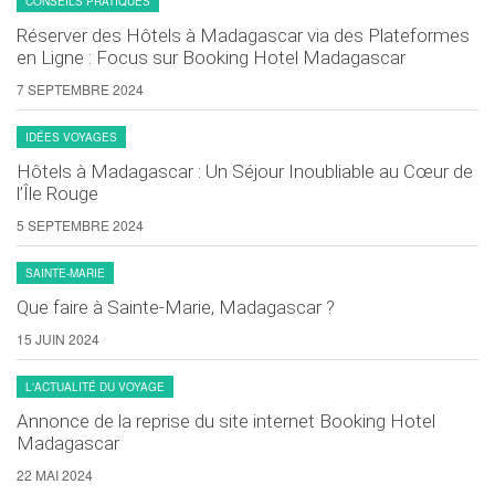
CONSEILS PRATIQUES
page
page
du
du
Réserver des Hôtels à Madagascar via des Plateformes
en Ligne : Focus sur Booking Hotel Madagascar
produit
produit
7 SEPTEMBRE 2024
IDÉES VOYAGES
Hôtels à Madagascar : Un Séjour Inoubliable au Cœur de
l’Île Rouge
5 SEPTEMBRE 2024
SAINTE-MARIE
Que faire à Sainte-Marie, Madagascar ?
15 JUIN 2024
L'ACTUALITÉ DU VOYAGE
Annonce de la reprise du site internet Booking Hotel
Madagascar
22 MAI 2024