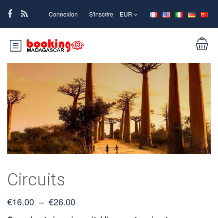
Connexion
S'inscrire
EUR
Circuits
Plage
€
16.00
–
€
26.00
de