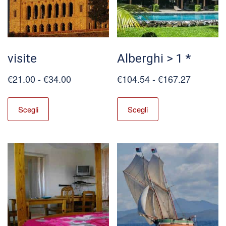
visite
Alberghi > 1 *
Fascia
Fascia
€
21.00
-
€
34.00
€
104.54
-
€
167.27
di
di
Questo
Questo
prezzo:
prezzo:
prodotto
prodotto
Scegli
Scegli
da
da
ha
ha
€21.00
€104.54
più
più
a
a
varianti.
varianti.
€34.00
€167.27
Le
Le
opzioni
opzioni
possono
possono
essere
essere
scelte
scelte
nella
nella