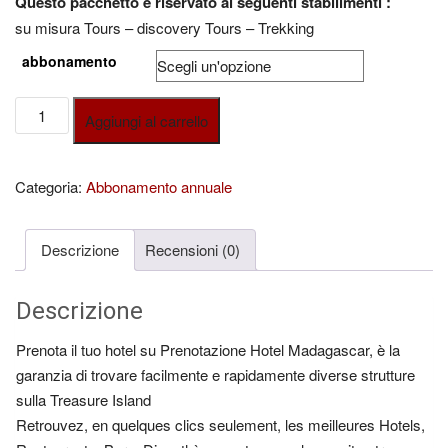
Questo pacchetto è riservato ai seguenti stabilimenti :
prezzo:
su misura Tours – discovery Tours – Trekking
da
abbonamento
€16.00
a
circuiti
€26.00
Aggiungi al carrello
quantità
Categoria:
Abbonamento annuale
Descrizione
Recensioni (0)
Descrizione
Prenota il tuo hotel su Prenotazione Hotel Madagascar, è la
garanzia di trovare facilmente e rapidamente diverse strutture
sulla Treasure Island
Retrouvez, en quelques clics seulement, les meilleures Hotels,