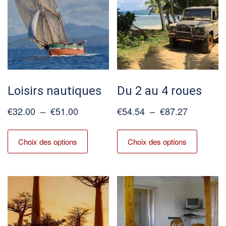
Loisirs nautiques
Du 2 au 4 roues
Plage
Plage
€
32.00
–
€
51.00
€
54.54
–
€
87.27
de
de
Ce
Ce
prix :
prix :
produit
produit
Choix des options
Choix des options
€32.00
€54.54
a
a
à
à
plusieurs
plusieur
€51.00
€87.27
variations.
variation
Les
Les
options
options
peuvent
peuvent