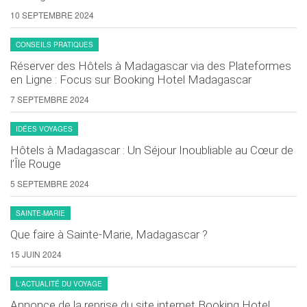
sur
sur
10 SEPTEMBRE 2024
la
la
CONSEILS PRATIQUES
page
page
du
du
Réserver des Hôtels à Madagascar via des Plateformes
en Ligne : Focus sur Booking Hotel Madagascar
produit
produit
7 SEPTEMBRE 2024
IDÉES VOYAGES
Hôtels à Madagascar : Un Séjour Inoubliable au Cœur de
l’Île Rouge
5 SEPTEMBRE 2024
SAINTE-MARIE
Que faire à Sainte-Marie, Madagascar ?
15 JUIN 2024
L'ACTUALITÉ DU VOYAGE
Annonce de la reprise du site internet Booking Hotel