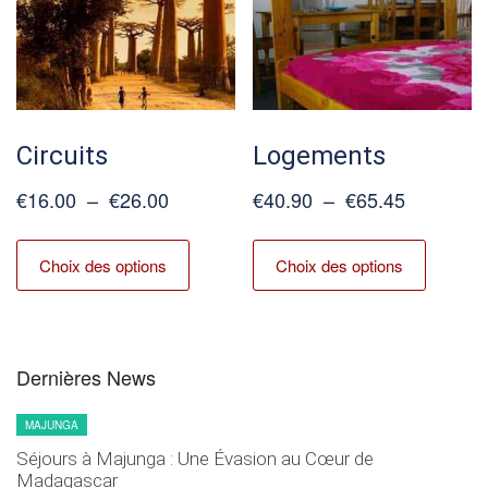
être
être
choisies
choisies
sur
sur
la
la
page
page
du
du
Circuits
Logements
produit
produit
Plage
Plage
€
16.00
–
€
26.00
€
40.90
–
€
65.45
de
de
Ce
Ce
prix :
prix :
produit
produit
Choix des options
Choix des options
€16.00
€40.90
a
a
à
à
plusieurs
plusieur
€26.00
€65.45
variations.
variation
Les
Les
Dernières News
options
options
peuvent
peuvent
MAJUNGA
être
être
Séjours à Majunga : Une Évasion au Cœur de
Madagascar
choisies
choisies