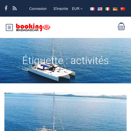
Connexion
S'inscrire
EUR
Étiquette :
activités