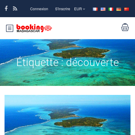
Connexion
S'inscrire
EUR
Étiquette :
découverte