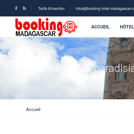
Tarifs d'insertion
infos@booking-hotel-madagascar.
ACCUEIL
HÔTE
Étiquette :
îles paradis
Accueil