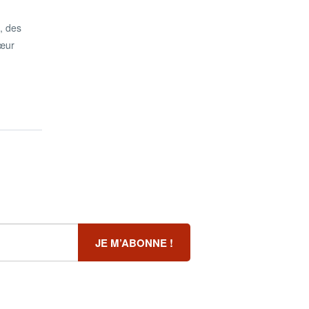
e, des
sœur