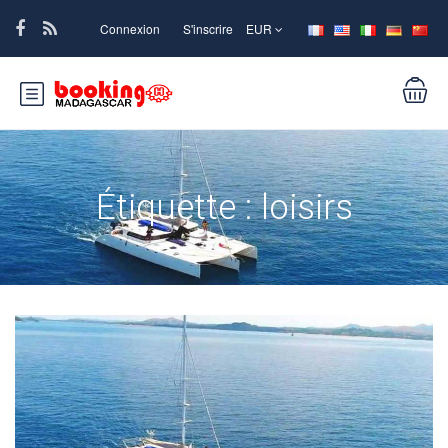
Connexion
S'inscrire
EUR
Étiquette :
loisirs