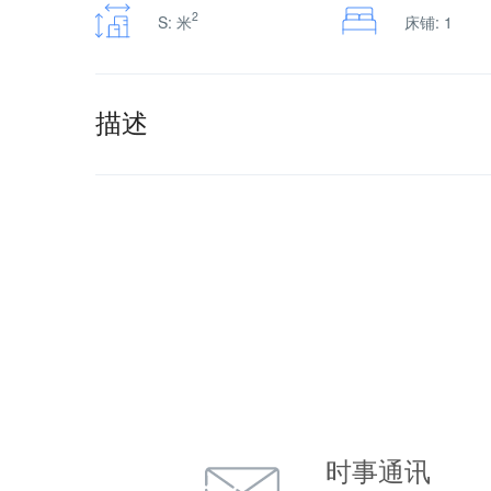
2
S: 米
床铺: 1
描述
时事通讯