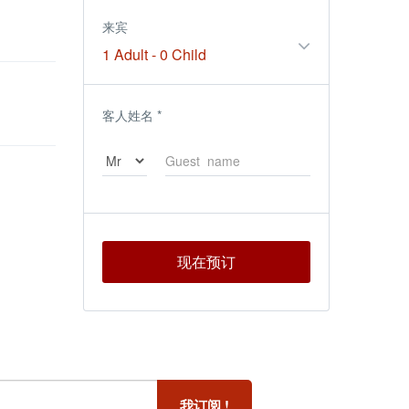
来宾
1 Adult
-
0 Child
客人姓名
*
现在预订