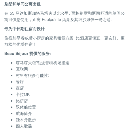
别墅和单间公寓出租
在 55 马达加斯加塔马塔夫以北公里. 两栋别墅和两间舒适的单间公
寓可供您使用，距离 Foulpointe 泻湖及其细沙滩仅一箭之遥.
专为中长期住宿而设计
住宿加早餐或带小厨房的家具租赁方案, 比酒店更便宜、更友好、更
放松的优质住宿 !
Beau Séjour 提供的服务:
塔马塔夫/富勒波音特机场接送
互联网
村里有很多可能性:
餐厅
夜店
卡拉OK
比萨店
双体船位置
航海简介
独木舟散步
四人歌谣