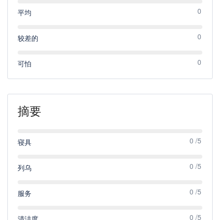
0
平均
0
较差的
0
可怕
摘要
0 /5
寝具
0 /5
列乌
0 /5
服务
0 /5
清洁度