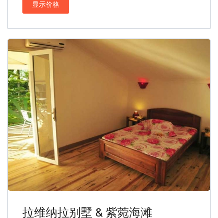
显示价格
拉维纳拉别墅 & 紫菀海滩