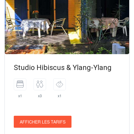
Studio Hibiscus & Ylang-Ylang
x1
x3
x1
AFFICHER LES TARIFS