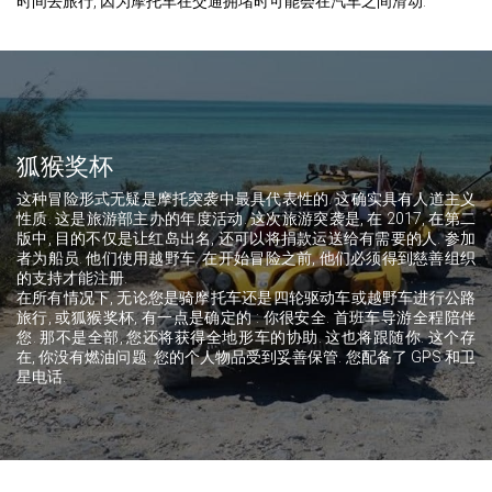
时间去旅行, 因为摩托车在交通拥堵时可能会在汽车之间滑动.
狐猴奖杯
这种冒险形式无疑是摩托突袭中最具代表性的. 这确实具有人道主义
性质. 这是旅游部主办的年度活动. 这次旅游突袭是, 在 2017, 在第二
版中, 目的不仅是让红岛出名, 还可以将捐款运送给有需要的人. 参加
者为船员. 他们使用越野车. 在开始冒险之前, 他们必须得到慈善组织
的支持才能注册.
在所有情况下, 无论您是骑摩托车还是四轮驱动车或越野车进行公路
旅行, 或狐猴奖杯, 有一点是确定的 : 你很安全. 首班车导游全程陪伴
您. 那不是全部, 您还将获得全地形车的协助. 这也将跟随你. 这个存
在, 你没有燃油问题. 您的个人物品受到妥善保管. 您配备了 GPS 和卫
星电话.