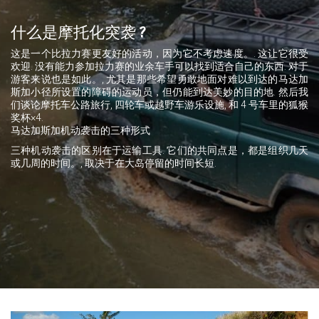
什么是摩托化突袭 ?
这是一个比拉力赛更友好的活动，因为它不考虑速度。. 这让它很受
欢迎. 没有能力参加拉力赛的业余车手可以找到适合自己的东西. 对于
游客来说也是如此。, 尤其是那些希望勇敢地面对难以到达的马达加
斯加小径所设置的障碍的运动员，但仍能到达美妙的目的地. 然后我
们谈论摩托车公路旅行, 四轮车或越野车游乐设施, 和 4 号车里的狐猴
奖杯×4.
马达加斯加机动袭击的三种形式
三种机动袭击的区别在于运输工具. 它们的共同点是，都是组织几天
或几周的时间。, 取决于在大岛停留的时间长短.