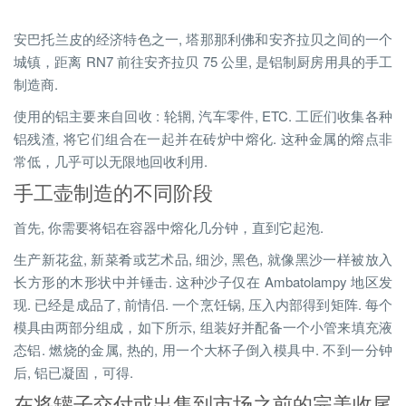
安巴托兰皮的经济特色之一, 塔那那利佛和安齐拉贝之间的一个
城镇，距离 RN7 前往安齐拉贝 75 公里, 是铝制厨房用具的手工
制造商.
使用的铝主要来自回收 : 轮辋, 汽车零件, ETC. 工匠们收集各种
铝残渣, 将它们组合在一起并在砖炉中熔化. 这种金属的熔点非
常低，几乎可以无限地回收利用.
手工壶制造的不同阶段
首先, 你需要将铝在容器中熔化几分钟，直到它起泡.
生产新花盆, 新菜肴或艺术品, 细沙, 黑色, 就像黑沙一样被放入
长方形的木形状中并锤击. 这种沙子仅在 Ambatolampy 地区发
现. 已经是成品了, 前情侣. 一个烹饪锅, 压入内部得到矩阵. 每个
模具由两部分组成，如下所示, 组装好并配备一个小管来填充液
态铝. 燃烧的金属, 热的, 用一个大杯子倒入模具中. 不到一分钟
后, 铝已凝固，可得.
在将罐子交付或出售到市场之前的完美收尾