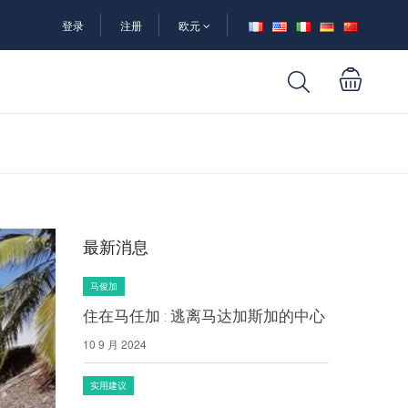
登录
注册
欧元
最新消息
马俊加
住在马任加 : 逃离马达加斯加的中心
10 9 月 2024
实用建议