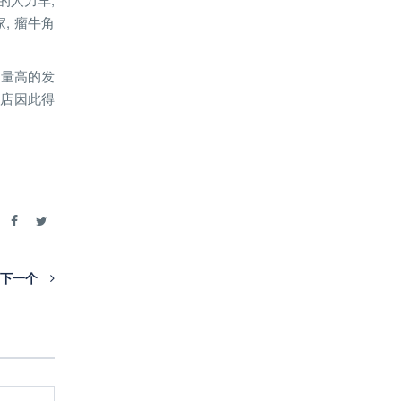
, 瘤牛角
钠含量高的发
酒店因此得
享
下一个