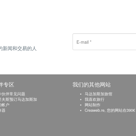
的新闻和交易的人
伴专区
我们的其他网站
作伙伴常见问题
马达加斯加旅馆
里夫斯预订马达加斯加
我喜欢旅行
的帐户
网站制作
存器
Creaweb.re, 您的网站在390€