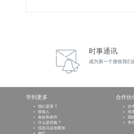
时事通讯
成为第一个接收我们
学到更多
合作伙
我们是谁 ?
合
联络人
塔
条款和条件
我
什么是经验 ?
寄
信息马达加斯加
匆忙