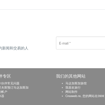
的新闻和交易的人
伴专区
我们的其他网站
作伙伴常见问题
马达加斯加旅馆
里夫斯预订马达加斯加
我喜欢旅行
的帐户
网站制作
存器
Creaweb.re, 您的网站在390€