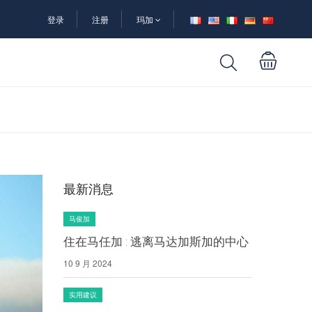
登录
注册
玛加
最新消息
马俊加
住在马任加 : 逃离马达加斯加的中心
10 9 月 2024
实用建议