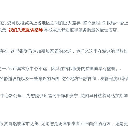
览它, 您可以概览岛上各地区之间的巨大差异. 整个旅程, 你很难不爱
风景,
我们为您提供指导
寻找兼具舒适度和服务质量的最佳酒店.
存在. 这里很受马达加斯加家庭的欢迎，他们来这里在游泳池里放
著名的酒店之一. 它距离水疗中心不远，因其住宿和服务的质量而享有盛誉。.
必要的舒适设施以及一些额外的东西. 这个地方平静祥和，友善程度非常高
的酒店 5 距市中心数公里，为您提供所需的平静和安宁, 花园里种植着马达加
欣赏自然或城市之美. 无论您是更喜欢崇尚回归自然的地方，还是