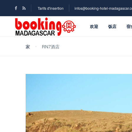
Tarifs d'insertion
infos@booking-hotel-madagascar.
欢迎
饭店
宿
家
RN7酒店