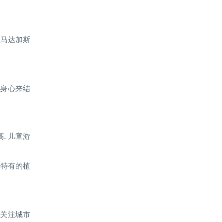
上马达加斯
松身心来结
. 儿童游
斯加特有的植
更关注城市