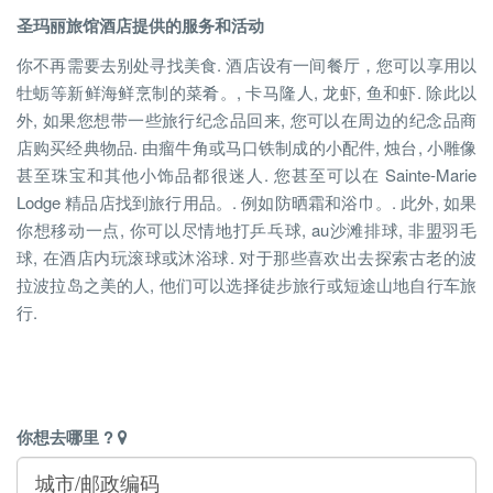
圣玛丽旅馆酒店提供的服务和活动
你不再需要去别处寻找美食. 酒店设有一间餐厅，您可以享用以
牡蛎等新鲜海鲜烹制的菜肴。, 卡马隆人, 龙虾, 鱼和虾. 除此以
外, 如果您想带一些旅行纪念品回来, 您可以在周边的纪念品商
店购买经典物品. 由瘤牛角或马口铁制成的小配件, 烛台, 小雕像
甚至珠宝和其他小饰品都很迷人. 您甚至可以在 Sainte-Marie
Lodge 精品店找到旅行用品。. 例如防晒霜和浴巾。. 此外, 如果
你想移动一点, 你可以尽情地打乒乓球, au沙滩排球, 非盟羽毛
球, 在酒店内玩滚球或沐浴球. 对于那些喜欢出去探索古老的波
拉波拉岛之美的人, 他们可以选择徒步旅行或短途山地自行车旅
行.
你想去哪里 ?