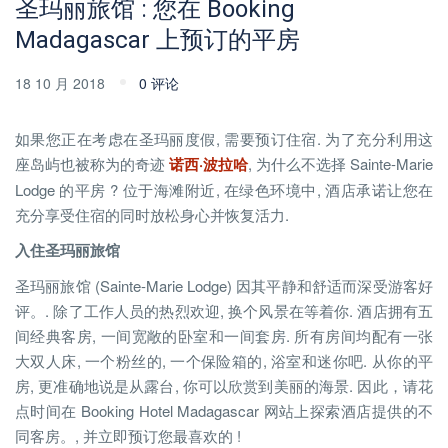
圣玛丽旅馆 : 您在 Booking
Madagascar 上预订的平房
18 10 月 2018
0 评论
如果您正在考虑在圣玛丽度假, 需要预订住宿. 为了充分利用这
座岛屿也被称为的奇迹
诺西·波拉哈
, 为什么不选择 Sainte-Marie
Lodge 的平房 ? 位于海滩附近, 在绿色环境中, 酒店承诺让您在
充分享受住宿的同时放松身心并恢复活力.
入住圣玛丽旅馆
圣玛丽旅馆 (Sainte-Marie Lodge) 因其平静和舒适而深受游客好
评。. 除了工作人员的热烈欢迎, 换个风景在等着你. 酒店拥有五
间经典客房, 一间宽敞的卧室和一间套房. 所有房间均配有一张
大双人床, 一个粉丝的, 一个保险箱的, 浴室和迷你吧. 从你的平
房, 更准确地说是从露台, 你可以欣赏到美丽的海景. 因此，请花
点时间在 Booking Hotel Madagascar 网站上探索酒店提供的不
同客房。, 并立即预订您最喜欢的 !