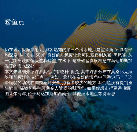
鲨鱼点
仍在诺西贝海岸附近, 游客熟知的第三个潜水地点是鲨鱼角. 它具有平
均深度, 从 18 在 50 米. 良好的能见度让您可以观察到灰鲨, 黑尾鲨, 从
一定距离观察锤头鲨和鲸鲨, 在水下. 这些礁鲨喜欢栖息在马达加斯加
温暖的海水深处.
本文未详细介绍许多其他特有物种, 但是, 其中许多分布在莫桑比克海
峡和印度洋的交汇点。. 例如，您想在友好的海龟中间游泳吗？ ? 这
些脆弱的动物在周围感到安全, 掠食者较少的地方. 我们也没有提到座
头鲸。, 蝠鲼和各种颜色令人赞叹的珊瑚鱼. 如果你想走得更远, 搬到
图莱尔海岸, 位于马达加斯加西南部. 其他潜水地点等待着您.