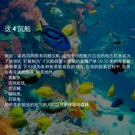
这 4 沉船
例如，诺西贝周围有四艘沉船. 这些中小型船只沉没的地方后来成为
了旅游区. 它被称为“ 4 沉船残骸 ». 埋藏的金属尸体 26-30 米的海面被
珊瑚覆盖. 它们成为各种鱼类最喜欢的地方. 在你的探索过程中, 你将
会有见面的惊喜, 除其他外 :
– 黄貂鱼,
– 吉他射线,
– 大泥鳅,
– 蝙蝠鱼,
– 石斑鱼.
那些喜欢较浅的地方的人可以探索柳珊瑚森林.