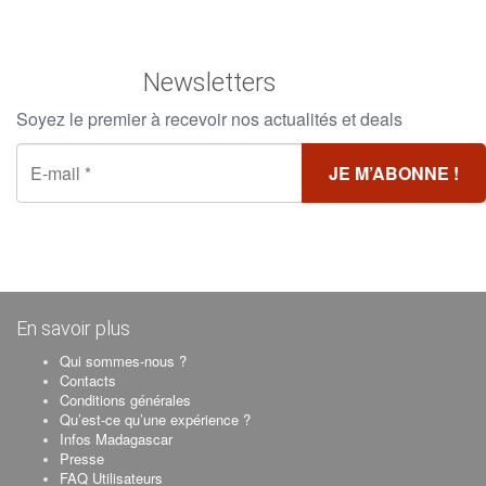
Les
Les
options
options
peuvent
peuvent
Newsletters
être
être
choisies
choisies
Soyez le premier à recevoir nos actualités et deals
sur
sur
la
la
page
page
du
du
produit
produit
En savoir plus
Qui sommes-nous ?
Contacts
Conditions générales
Qu’est-ce qu’une expérience ?
Infos Madagascar
Presse
FAQ Utilisateurs