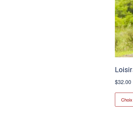
Loisi
$
32.00
Choix