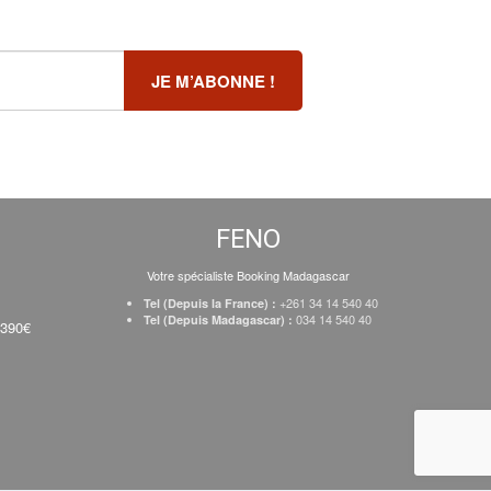
options
t
peuvent
être
s
choisies
sur
la
page
du
produit
FENO
Votre spécialiste Booking Madagascar
+261 34 14 540 40
Tel (Depuis la France) :
034 14 540 40
Tel (Depuis Madagascar) :
 390€