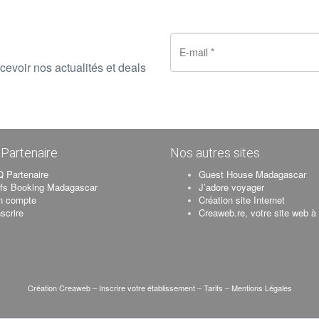
options
options
peuvent
peuven
être
être
choisies
choisie
cevoir nos actualités et deals
sur
sur
la
la
page
page
du
du
produit
produit
Partenaire
Nos autres sites
 Partenaire
Guest House Madagascar
ifs Booking Madagascar
J’adore voyager
n compte
Création site Internet
nscrire
Creaweb.re, votre site web à
Création Creaweb
–
Inscrire votre établissement
–
Tarifs
–
Mentions Légales