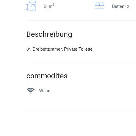
2
S: m
Betten: 2
Beschreibung
01 Dreibettzimmer, Private Toilette
commodites
W-lan