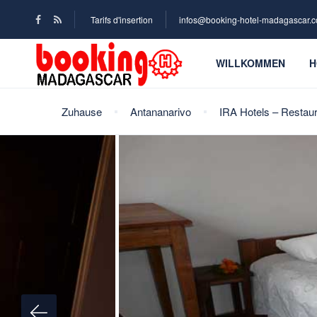
Tarifs d'insertion
infos@booking-hotel-madagascar.
WILLKOMMEN
H
Zuhause
Antananarivo
IRA Hotels – Restau