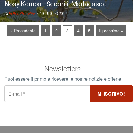
Nosy Komba | Scopri il Madagascar
DI
FORT PHILIPPE
/ 19 LUGLIO 2017
« Precedente
1
2
3
4
5
Il prossimo »
Newsletters
Puoi essere il primo a ricevere le nostre notizie e offerte