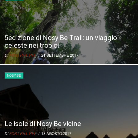
5edizione di Nosy Be Trail: un viaggio
celeste nei tropici
DI
FORT PHILIPPE
/ 21 SETTEMBRE 2017
NOSY-BE
Le isole di Nosy Be vicine
DI
FORT PHILIPPE
/ 18 AGOSTO 2017