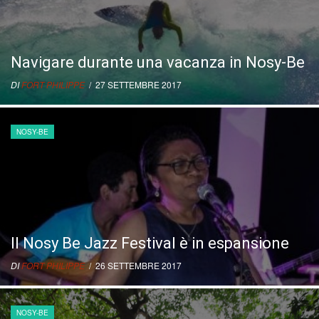
Navigare durante una vacanza in Nosy-Be
DI
FORT PHILIPPE
/ 27 SETTEMBRE 2017
NOSY-BE
Il Nosy Be Jazz Festival è in espansione
DI
FORT PHILIPPE
/ 26 SETTEMBRE 2017
NOSY-BE