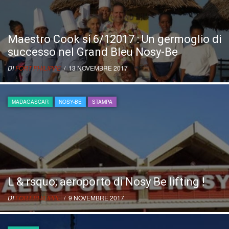
Maestro Cook si 6/12017 : Un germoglio di
successo nel Grand Bleu Nosy-Be
DI
FORT PHILIPPE
/ 13 NOVEMBRE 2017
MADAGASCAR
NOSY-BE
STAMPA
L & rsquo; aeroporto di Nosy Be lifting !
DI
FORT PHILIPPE
/ 9 NOVEMBRE 2017