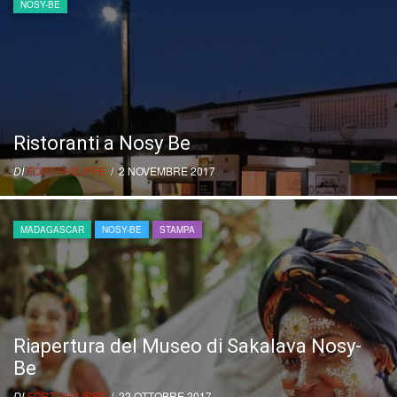
NOSY-BE
Ristoranti a Nosy Be
DI
FORT PHILIPPE
/ 2 NOVEMBRE 2017
MADAGASCAR
NOSY-BE
STAMPA
Riapertura del Museo di Sakalava Nosy-
Be
DI
FORT PHILIPPE
/ 22 OTTOBRE 2017