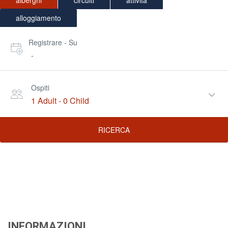
alberghi
circuiti
attività
alloggiamento
Registrare - Su
-
Ospiti
1 Adult
-
0 Child
RICERCA
INFORMAZIONI