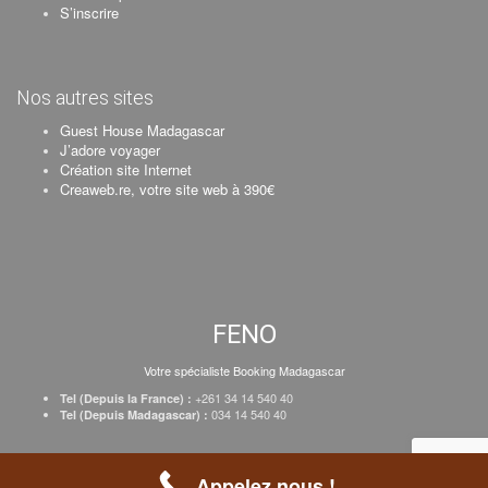
S’inscrire
Nos autres sites
Guest House Madagascar
J’adore voyager
Création site Internet
Creaweb.re, votre site web à 390€
FENO
Votre spécialiste Booking Madagascar
+261 34 14 540 40
Tel (Depuis la France) :
034 14 540 40
Tel (Depuis Madagascar) :
Création Creaweb
–
Inscrire votre établissement
–
Tarifs
–
Mentions Légales
Appelez nous !