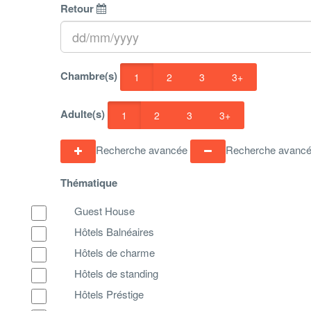
Retour
Chambre(s)
1
2
3
3+
Adulte(s)
1
2
3
3+
Recherche avancée
Recherche avanc
Thématique
Guest House
Hôtels Balnéaires
Hôtels de charme
Hôtels de standing
Hôtels Préstige