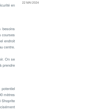
22 MAI 2024
sécurité en
es besoins
es courses
el endroit
au centre.
oir. On se
 à prendre
potentiel
500 mètres
é Shoprite
récisément