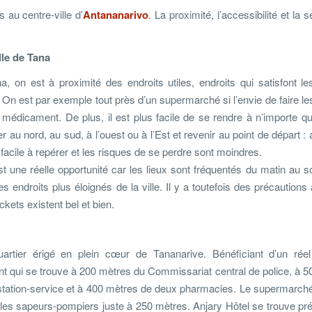
 au centre-ville d’
Antananarivo
. La proximité, l’accessibilité et la 
lle de Tana
a, on est à proximité des endroits utiles, endroits qui satisfont l
On est par exemple tout près d’un supermarché si l’envie de faire l
médicament. De plus, il est plus facile de se rendre à n’importe qu
r au nord, au sud, à l’ouest ou à l’Est et revenir au point de départ : 
 facile à repérer et les risques de se perdre sont moindres.
t une réelle opportunité car les lieux sont fréquentés du matin au s
s endroits plus éloignés de la ville. Il y a toutefois des précautions
ckets existent bel et bien.
artier érigé en plein cœur de Tananarive. Bénéficiant d’un réel 
nt qui se trouve à 200 mètres du Commissariat central de police, à 
e station-service et à 400 mètres de deux pharmacies. Le supermarch
 les sapeurs-pompiers juste à 250 mètres. Anjary Hôtel se trouve p