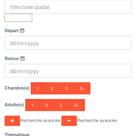
Départ
Retour
Chambre(s)
1
2
3
3+
Adulte(s)
1
2
3
3+
Recherche avancée
Recherche avancée
Thématique