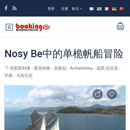
登录
注册
欧元
Nosy Be中的单桅帆船冒险
塔那那利佛 - 爱管闲事 - 安家别 - Ambatofotsy - 诺西·拉菲亚 -
羊膜 - 马洛托尼