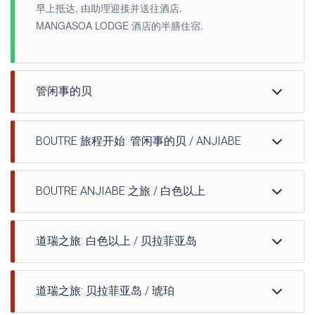
早上抵达, 由助理迎接并送往酒店.
MANGASOA LODGE 酒店的半膳住宿.
管闲事的贝
早餐和全天致力于在意大利语导游的带领下乘坐四轮车探
BOUTRE 旅程开始: 管闲事的贝 / ANJIABE
索诺西贝岛.
MANGASOA LODGE 酒店的半膳住宿.
我们登上萨卡拉瓦单桅帆船或大型传统独木舟 (取决于您
BOUTRE ANJIABE 之旅 / 白色以上
的选择 ! ) 探索一个以海洋为唯一通道的地区. 早上 6:45
在我们的海滨场所集合，享用美味的早餐. 我们离开诺西
我们早上 6:00 左右起床，在甜蜜的早晨享用早餐. 上午
贝前往安卡佐贝拉维纳小岛 (1h45 安静的十字路口). 沐
道瑞之旅: 白色以上 / 贝拉菲亚岛
8:00 左右我们起锚, 我们又来了. 这次我们要遇见的是丛
浴, 自由潜水和发现极其丰富多样的海底世界, 漂亮又多
林中的一个“大村庄”和它的居民。. 但我们只会在几个小
彩. 然后经过短暂的穿越后, 降落安家贝, 3 公里长的海
早起后, 我们去诺西贝拉菲亚 (45分钟), 拉达马群岛最大
时后到达那里. 等待, 如果风允许的话, 我们送帆, 然后我
滩，周围是半废弃的椰林, 一个有着异常低潮的地方. 这
道瑞之旅: 贝拉菲亚岛 / 琥珀
的岛屿 (2500 哈). 南半部或多或少覆盖着废弃的种植园
们潜水 ( 仅在呼吸暂停时) 沿途的某个地方，我们根据情
是我们露营的地方. 享用完开胃酒和海鲜大餐后, 小憩, 游
(咖啡店, 胡椒, 依兰, 胡椒), 本身被大树遮荫. 数十只巨大