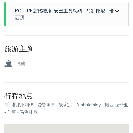
况选择的众多地点之一( 浪潮, 发泄, 水的透明度, 每个的
泳和那些想要它的人, 步行游览观察多种鸟类, 主要为马
我们离开岛屿大约需要两个小时的穿越时间，并沿途潜
的食果蝙蝠, 绿鸽子, 醉人的气味, 这个前租界“指挥官”的
级别,等等…). 在潜水地点，这也是我们尽一切努力提供
达加斯加特有. 日落, 开胃酒, 吃饭……晚安 !
BOUTRE之旅结束: 安巴里奥梅纳 - 马罗托尼 - 诺
水. 上午晚些时候抵达安巴里奥梅纳, 有点像安静的马达
殖民时期住宅和一个大村庄. 一切都让我们沉浸在异国情
食物补充剂的机会. 为那些想要的人进行水下狩猎, 还可
西贝
加斯加峡湾，周围是橙色沙滩的小海滩, 以陡峭的森林为
调和殖民时代的魅力中 20. 在一个不同且非常丰富的地点
以进行延绳钓，这通常让您有机会吃到非常美味的“小吃”.
主，森林交错着粉红色砂岩的舌头. 然后，这条手臂深入
潜水. 参观古老而小型的布什酿酒厂. 步行发现这个令人
但时间流逝, 太阳已经很高了. 来自“逆转”的热风开始使平
像往常一样提前出发，度过充满惊喜的一天. 我们沿途潜
红树林迷宫，最终流入原始森林覆盖的山脚下的一条河
惊叹的岛屿. 补充我们的一些食品基地.
静的海面起皱 ;我们必须离开. 风帆或马达, 它是团体精神
水以恢复活力，并可能买点东西吃点东西. 我们借此机会
流。. 我们在一个可爱的小村庄扎营, 取决于潮汐, 这个下
的函数，也是我们同伴的微风的强度和方向的函数 (是否
看看出去时没有看到的东西. 美丽的马罗托尼村庄所在的
旅游主题
午, 我们乘独木舟沿着大海的手臂航行，或者步行在这个
结盟, 但绝不意味着), 在我们的整个旅程中. 我们于中午
海湾 (萨卡拉瓦语中的“许多个人圣树” ) 根据我们的愿望
绿色和粉红色大声和谐地歌唱的地方. 晚上的开胃酒, 星
2:00 左右抵达安巴托福齐。 ( 强风…弱风…电机…). 在
和潮汐，我们会停留一两个小时...我们将在一个有着壮丽
巡航
空下用餐，晚安, 被村庄的声音所催眠.
村庄中心的长滩边缘扎营. 我们受益于一种传统地毯的有
底部的岛屿边缘吃饭, 只是为了将这些美妙的水下色彩深
益色调 (植物纤维无墙房屋). 这个地区的萨卡拉瓦人是一
深地铭刻在我们的记忆中. 向 14 h00 我们将起航前往距
个非常善良、爱笑的民族。. 他们对旅游业知之甚少，仍
诺西贝 30 公里的地方. 在壮丽的风景中度过愉快的时
然保持着简单的传统, 灵活的. 他们不习惯泳装“瓦扎哈”,
光……水流拍打浮标的沙沙声, 弓之歌……天空与大海之
行程地点
还推荐“得体着装”. 白天活动的狐猴经常在下午晚些时候
间, 半鸟半船, 在总是不同的夕阳的金色光芒的推动下，
塔那那利佛 - 爱管闲事 - 安家别 - Ambatofotsy - 诺西·拉菲亚
经过这个村庄，而另一种夜间活动的物种经常喜欢偷窃山
我们将到达马迪罗凯利 (Madirokely) 港口, 下午 5:00 左
- 羊膜 - 马洛托尼
谷中我们头顶椰子树花中流出的棕榈酒。. 马达加斯加呈
右在诺西贝.
现出维度……我们行走在一个宇宙中，粉色和绿色诗意地
在 MANGASOA LODGE 酒店享用晚餐并过夜.
强调了我们现在感受到的和平的广阔. 淋浴间又变风格了,