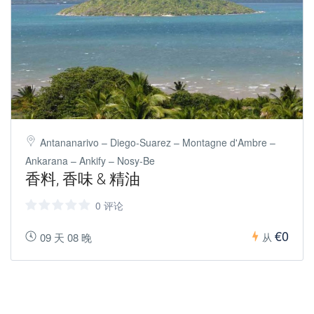
Antananarivo – Diego-Suarez – Montagne d'Ambre –
Ankarana – Ankify – Nosy-Be
香料, 香味 & 精油
0 评论
€0
09 天 08 晚
从