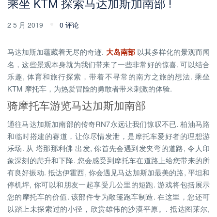
乘坐 KTM 探索马达加斯加南部 !
2 5 月 2019
0 评论
马达加斯加蕴藏着无尽的奇迹.
大岛南部
以其多样化的景观而闻
名，这些景观本身就为我们带来了一些非常好的惊喜. 可以结合
乐趣, 体育和旅行探索，带着不寻常的南方之旅的想法. 乘坐
KTM 摩托车，为热爱冒险的勇敢者带来刺激的体验.
骑摩托车游览马达加斯加南部
通往马达加斯加南部的传奇RN7永远让我们惊叹不已. 柏油马路
和临时搭建的赛道，让你尽情发泄，是摩托车爱好者的理想游
乐场. 从 塔那那利佛 出发, 你首先会遇到发夹弯的道路, 令人印
象深刻的爬升和下降. 您会感受到摩托车在道路上给您带来的所
有良好振动. 抵达伊霍西, 你会遇见马达加斯加最美的路, 平坦和
停机坪, 你可以和朋友一起享受几公里的短跑. 游戏将包括展示
您的摩托车的价值. 该部件专为敞篷跑车制造. 在这里，您还可
以踏上未探索过的小径，欣赏雄伟的沙漠平原。. 抵达图莱尔,