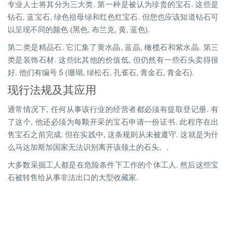
专业人士将其分为三大类. 第一种是被认为珍贵的宝石. 这些是
钻石, 蓝宝石, 绿色祖母绿和红色红宝石. 但您也应该知道钻石可
以呈现不同的颜色 (黑色, 布兰克, 黄, 蓝色).
第二类是精品石. 它汇集了黄水晶, 蓝晶, 橄榄石和紫水晶. 第三
类是装饰石材. 这些比其他的价值低, 但仍然有一些石头卖得很
好. 他们有编号 5 (珊瑚, 绿松石, 孔雀石, 青金石, 青金石).
现行法规及其应用
通常情况下, 任何从事该行业的经营者都必须有提取登记册. 有
了这个, 他还必须为每颗开采的宝石申请一份证书. 此程序在出
售宝石之前完成. 但在实践中, 这条规则从未被遵守. 这就是为什
么马达加斯加国家无法识别离开该领土的石头。.
大多数采掘工人都是在危险条件下工作的个体工人. 然后这些宝
石被转售给从事非法出口的大型收藏家.