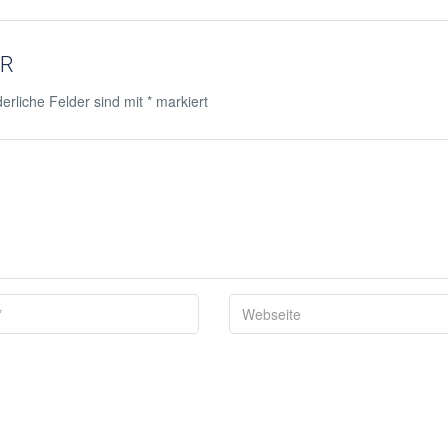
AR
erliche Felder sind mit
*
markiert