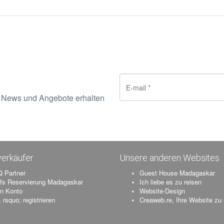
e News und Angebote erhalten
erkäufer
Unsere anderen Websites
 Partner
Guest House Madagaskar
ifs Reservierung Madagaskar
Ich liebe es zu reisen
n Konto
Website-Design
 rsquo; registrieren
Creaweb.re, Ihre Website zu