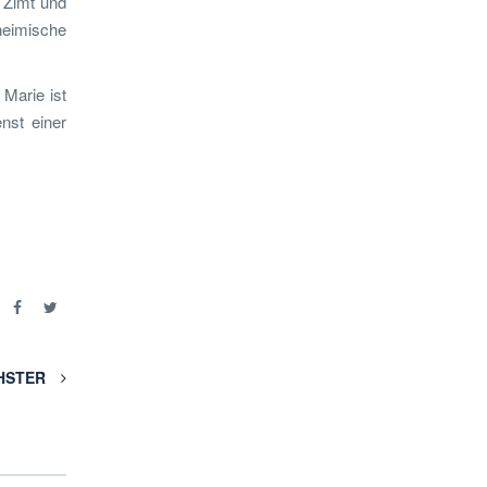
 Zimt und
heimische
 Marie ist
nst einer
e
HSTER