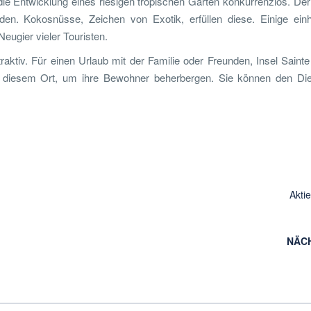
e Entwicklung eines riesigen tropischen Garten konkurrenzlos. Der
en. Kokosnüsse, Zeichen von Exotik, erfüllen diese. Einige ein
eugier vieler Touristen.
aktiv. Für einen Urlaub mit der Familie oder Freunden, Insel Sainte
n diesem Ort, um ihre Bewohner beherbergen. Sie können den Die
Akti
NÄC