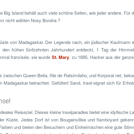
e Big Island behält auch viele schöne Seiten, wie jeder andere. Für d
rum nicht wählen Nosy Boraha ?
küste von Madagaskar. Der Legende nach, ein jüdischer Kaufmann w
n den frühen fünfzehnten Jahrhundert entdeckt, 1 Tag der Himmelf
inmal francisée, sie wurde
St. Mary
. zu 1685, Hacker aus der ganze
zwischen Queen Betia, fille de Ratsimilaho, und Korporal net, beka
on Madagaskar betrachtet. Gefüttert Sand, Insel eignet sich für Erhol
nsel
eales Reiseziel. Dieses kleine Inselparadies bietet eine idyllische L
der Küste. Jedes Dorf ist von Bougainvillea und flamboyant gekenn
Farben und bieten den Besuchern und Einheimischen eine gute Sti