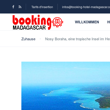
Tarifs d'insertion
infos@booking-hotel-madagascar.
WILLKOMMEN
H
Zuhause
Nosy Boraha, eine tropische Insel im H