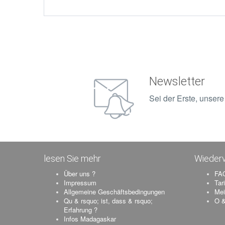
Newsletter
Sei der Erste, unser
lesen Sie mehr
Wiederv
Über uns ?
FAQ
Impressum
Tar
Allgemeine Geschäftsbedingungen
Mei
Qu & rsquo; ist, dass & rsquo;
O &
Erfahrung ?
Infos Madagaskar