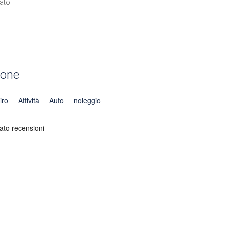
ato
ione
iro
Attività
Auto
noleggio
to recensioni